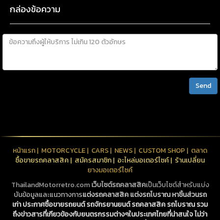
กล่องข้อความ
Send
หน้าแรก
|
MOTORCYCLE
|
CARS
|
NEWS
|
CUSTOM SHOP
|
ตลาด
ซื้อขายรถคลาสสิค
|
สมัครสมาชิก
|
อะไหล่มอเตอร์ไซค์
|
ร้านเปลี่ยน
ยางมอเตอร์ไซค์
ThailandMotorretro.com
เว็บไซต์รถคลาสสิค
เป็นเว็บไซต์สำหรับแบ่ง
บันข้อมูลและแนวทางการ
แต่งรถคลาสสิค
แต่งรถโบราณ
หาชิ้นส่วนรถ
เก่า
ประกาศซื้อขายรถยนต์ รถจักรยานยนต์
รถคลาสสิค
รถโบราณ
รวม
ถึงข่าวสารที่เกียวข้องกับยนตรกรรมต่างๆในประเทศไทยที่น่าสนใจ ไม่ว่า