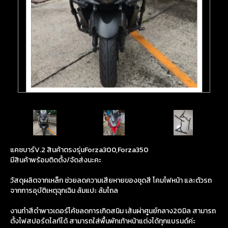
แคชบาร์V.2 สินค้าตรงรุ่นForza300,Forza350
มีสินค้าพร้อมติดตั้ง/จัดส่งนะคะ
วัสดุผลิตจากเหล็ก ช่วยลดความเสียหายของชุดสี โคมไฟหน้า และตัวรถ
จากการอุบัติเหตุฉุกเฉิน ล้มแปะ ล้มไถล
งานทำสีดำพาวเดอร์โค้ชลดการเกิดสนิม เส้นผ่าศูนย์กลาง20มิล สามารถ
ตั้งไฟสปอร์ตไลท์ได้ สามารถใส่พื้นพักเท้าหน้าแต่งได้ทุกแบรนด์ค่ะ