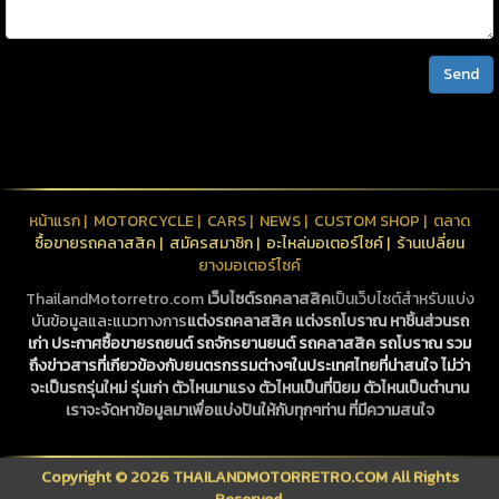
Send
หน้าแรก
|
MOTORCYCLE
|
CARS
|
NEWS
|
CUSTOM SHOP
|
ตลาด
ซื้อขายรถคลาสสิค
|
สมัครสมาชิก
|
อะไหล่มอเตอร์ไซค์
|
ร้านเปลี่ยน
ยางมอเตอร์ไซค์
ThailandMotorretro.com
เว็บไซต์รถคลาสสิค
เป็นเว็บไซต์สำหรับแบ่ง
บันข้อมูลและแนวทางการ
แต่งรถคลาสสิค
แต่งรถโบราณ
หาชิ้นส่วนรถ
เก่า
ประกาศซื้อขายรถยนต์ รถจักรยานยนต์
รถคลาสสิค
รถโบราณ
รวม
ถึงข่าวสารที่เกียวข้องกับยนตรกรรมต่างๆในประเทศไทยที่น่าสนใจ ไม่ว่า
จะเป็นรถรุ่นใหม่ รุ่นเก่า ตัวไหนมาแรง ตัวไหนเป็นที่นิยม ตัวไหนเป็นตำนาน
เราจะจัดหาข้อมูลมาเพื่อแบ่งปันให้กับทุกๆท่าน ที่มีความสนใจ
Copyright © 2026 THAILANDMOTORRETRO.COM All Rights