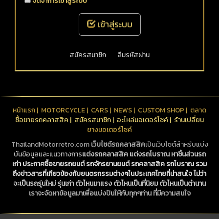
จดจำการเข้าสู่ระบบ
เข้าสู่ระบบ
สมัครสมาชิก
ลืมรหัสผ่าน
หน้าแรก
|
MOTORCYCLE
|
CARS
|
NEWS
|
CUSTOM SHOP
|
ตลาด
ซื้อขายรถคลาสสิค
|
สมัครสมาชิก
|
อะไหล่มอเตอร์ไซค์
|
ร้านเปลี่ยน
ยางมอเตอร์ไซค์
ThailandMotorretro.com
เว็บไซต์รถคลาสสิค
เป็นเว็บไซต์สำหรับแบ่ง
บันข้อมูลและแนวทางการ
แต่งรถคลาสสิค
แต่งรถโบราณ
หาชิ้นส่วนรถ
เก่า
ประกาศซื้อขายรถยนต์ รถจักรยานยนต์
รถคลาสสิค
รถโบราณ
รวม
ถึงข่าวสารที่เกียวข้องกับยนตรกรรมต่างๆในประเทศไทยที่น่าสนใจ ไม่ว่า
จะเป็นรถรุ่นใหม่ รุ่นเก่า ตัวไหนมาแรง ตัวไหนเป็นที่นิยม ตัวไหนเป็นตำนาน
เราจะจัดหาข้อมูลมาเพื่อแบ่งปันให้กับทุกๆท่าน ที่มีความสนใจ