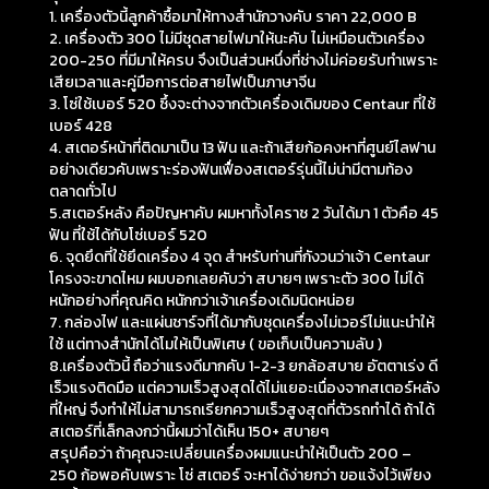
1. เครื่องตัวนี้ลูกค้าซื้อมาให้ทางสำนักวางคับ ราคา 22,000 B
2. เครื่องตัว 300 ไม่มีชุดสายไฟมาให้นะคับ ไม่เหมือนตัวเครื่อง
200-250 ที่มีมาให้ครบ จึงเป็นส่วนหนึ่งที่ช่างไม่ค่อยรับทำเพราะ
เสียเวลาและคู่มือการต่อสายไฟเป็นภาษาจีน
3. โซ่ใช้เบอร์ 520 ซึ้งจะต่างจากตัวเครื่องเดิมของ Centaur ที่ใช้
เบอร์ 428
4. สเตอร์หน้าที่ติดมาเป็น 13 ฟัน และถ้าเสียก้อคงหาที่ศูนย์ไลฟาน
อย่างเดียวคับเพราะร่องฟันเฟื่องสเตอร์รุ่นนี้ไม่น่ามีตามท้อง
ตลาดทั่วไป
5.สเตอร์หลัง คือปัญหาคับ ผมหาทั้งโคราช 2 วันได้มา 1 ตัวคือ 45
ฟัน ที่ใช้ได้กับโซ่เบอร์ 520
6. จุดยึดที่ใช้ยึดเครื่อง 4 จุด สำหรับท่านที่กังวนว่าเจ้า Centaur
โครงจะขาดไหม ผมบอกเลยคับว่า สบายๆ เพราะตัว 300 ไม่ได้
หนักอย่างที่คุณคิด หนักกว่าเจ้าเครื่องเดิมนิดหน่อย
7. กล่องไฟ และแผ่นชาร์จที่ได้มากับชุดเครื่องไม่เวอร์ไม่แนะนำให้
ใช้ แต่ทางสำนักได้โมให้เป็นพิเศษ ( ขอเก็บเป็นความลับ )
8.เครื่องตัวนี้ ถือว่าแรงดีมากคับ 1-2-3 ยกล้อสบาย อัตตาเร่ง ดี
เร็วแรงติดมือ แต่ความเร็วสูงสุดได้ไม่แยอะเนื่องจากสเตอร์หลัง
ที่ใหญ่ จึงทำให้ไม่สามารถเรียกความเร็วสูงสุดที่ตัวรถทำได้ ถ้าได้
สเตอร์ที่เล็กลงกว่านี้ผมว่าได้เห็น 150+ สบายๆ
สรุปคือว่า ถ้าคุณจะเปลี่ยนเครื่องผมแนะนำให้เป็นตัว 200 –
250 ก้อพอคับเพราะ โซ่ สเตอร์ จะหาได้ง่ายกว่า ขอแจ้งไว้เพียง