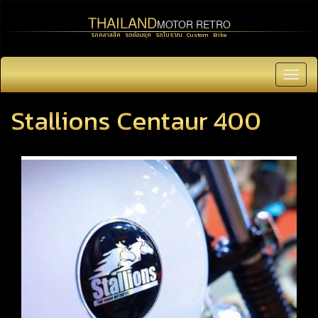
THAILAND
MOTOR RETRO
รถคลาสสิค รถย้อนยุค รถโบราณ Custom Bike
Toggl
navig
Stallions Centaur 400