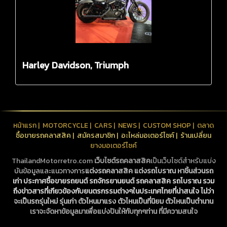
Harley Davidson, Triumph
หน้าแรก
|
MOTORCYCLE
|
CARS
|
NEWS
|
CUSTOM SHOP
|
ตลาด
ซื้อขายรถคลาสสิค
|
สมัครสมาชิก
|
อะไหล่มอเตอร์ไซค์
|
ร้านเปลี่ยน
ยางมอเตอร์ไซค์
ThailandMotorretro.com
เว็บไซต์รถคลาสสิค
เป็นเว็บไซต์สำหรับแบ่ง
บันข้อมูลและแนวทางการ
แต่งรถคลาสสิค
แต่งรถโบราณ
หาชิ้นส่วนรถ
เก่า
ประกาศซื้อขายรถยนต์ รถจักรยานยนต์
รถคลาสสิค
รถโบราณ
รวม
ถึงข่าวสารที่เกียวข้องกับยนตรกรรมต่างๆในประเทศไทยที่น่าสนใจ ไม่ว่า
จะเป็นรถรุ่นใหม่ รุ่นเก่า ตัวไหนมาแรง ตัวไหนเป็นที่นิยม ตัวไหนเป็นตำนาน
เราจะจัดหาข้อมูลมาเพื่อแบ่งปันให้กับทุกๆท่าน ที่มีความสนใจ