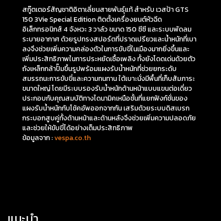
สกู๊ตเตอร์สัญชาติอิตาเลี่ยนสายพันธุ์แท้ สำหรับ เวสป้า GTS
150 3Vie Special Edition ติดตั้งเครื่องยนต์หัวฉีด
อิเล็กทรอนิกส์ 4 จังหวะ 3 วาล์ว ขนาด 150 ซีซี และระบบพัดลม
ระบายอากาศ ด้วยรูปทรงสปอร์ตที่ปราดเปรียวและน้ำหนักที่เบา
ลงจึงช่วยเพิ่มความคล่องตัวในการขับขี่ในเมืองมากยิ่งขึ้นและ
เพิ่มประสิทธิภาพในการประหยัดเชื้อเพลิง ทั้งยังโดดเด่นด้วยตัว
ถังเหล็กกล้าปั๊มขึ้นรูปพร้อมแผงรับน้ำหนักที่ช่วยยกระดับ
สมรรถนะการขับขี่และความทนทาน ใต้เบาะนั่งมีพื้นที่เก็บสัมภาระ
ขนาดใหญ่ โดยมีระบบรองรับน้ำหนักด้านหน้าแบบแขนต่อเดี่ยว
ประกอบกับคุณสมบัติทางไดนามิคเหนือชั้นที่แยกฟังก์ชั่นของ
แผงรับน้ำหนักกับโช้คอัพออกจากกัน เสริมด้วยระบบดิสเบรก
กระบอกสูบคู่ทั้งด้านหน้าและด้านหลังจึงช่วยเพิ่มความปลอดภัย
และช่วยให้ขับขี่ได้อย่างเต็มประสิทธิภาพ
ข้อมูลจาก :
vespa.co.th
แนะนำ