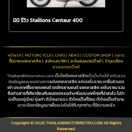
มินิ รีวิว Stallions Centaur 400
หน้าแรก
|
MOTORCYCLE
|
CARS
|
NEWS
|
CUSTOM SHOP
|
ตลาด
ซื้อขายรถคลาสสิค
|
สมัครสมาชิก
|
อะไหล่มอเตอร์ไซค์
|
ร้านเปลี่ยน
ยางมอเตอร์ไซค์
ThailandMotorretro.com
เว็บไซต์รถคลาสสิค
เป็นเว็บไซต์สำหรับแบ่ง
บันข้อมูลและแนวทางการ
แต่งรถคลาสสิค
แต่งรถโบราณ
หาชิ้นส่วนรถ
เก่า
ประกาศซื้อขายรถยนต์ รถจักรยานยนต์
รถคลาสสิค
รถโบราณ
รวม
ถึงข่าวสารที่เกียวข้องกับยนตรกรรมต่างๆในประเทศไทยที่น่าสนใจ ไม่ว่า
จะเป็นรถรุ่นใหม่ รุ่นเก่า ตัวไหนมาแรง ตัวไหนเป็นที่นิยม ตัวไหนเป็นตำนาน
เราจะจัดหาข้อมูลมาเพื่อแบ่งปันให้กับทุกๆท่าน ที่มีความสนใจ
Copyright © 2026 THAILANDMOTORRETRO.COM All Rights
Reserved.