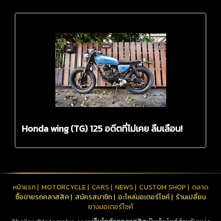
Honda wing (TG) 125 อดีตที่ไม่เคย ลืมเลือน!
หน้าแรก
|
MOTORCYCLE
|
CARS
|
NEWS
|
CUSTOM SHOP
|
ตลาด
ซื้อขายรถคลาสสิค
|
สมัครสมาชิก
|
อะไหล่มอเตอร์ไซค์
|
ร้านเปลี่ยน
ยางมอเตอร์ไซค์