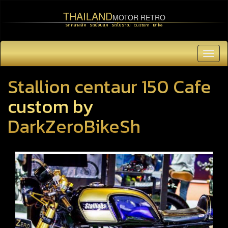
THAILAND
MOTOR RETRO
รถคลาสสิค รถย้อนยุค รถโบราณ Custom Bike
Toggl
navig
Stallion centaur 150 Cafe
custom by
DarkZeroBikeSh