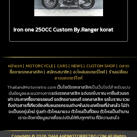
Iron one 250CC Custom By.Ranger korat
หน้าแรก
|
MOTORCYCLE
|
CARS
|
NEWS
|
CUSTOM SHOP
|
ตลาด
ซื้อขายรถคลาสสิค
|
สมัครสมาชิก
|
อะไหล่มอเตอร์ไซค์
|
ร้านเปลี่ยน
ยางมอเตอร์ไซค์
ThailandMotorretro.com
เว็บไซต์รถคลาสสิค
เป็นเว็บไซต์สำหรับแบ่ง
บันข้อมูลและแนวทางการ
แต่งรถคลาสสิค
แต่งรถโบราณ
หาชิ้นส่วนรถ
เก่า
ประกาศซื้อขายรถยนต์ รถจักรยานยนต์
รถคลาสสิค
รถโบราณ
รวม
ถึงข่าวสารที่เกียวข้องกับยนตรกรรมต่างๆในประเทศไทยที่น่าสนใจ ไม่ว่า
จะเป็นรถรุ่นใหม่ รุ่นเก่า ตัวไหนมาแรง ตัวไหนเป็นที่นิยม ตัวไหนเป็นตำนาน
เราจะจัดหาข้อมูลมาเพื่อแบ่งปันให้กับทุกๆท่าน ที่มีความสนใจ
Copyright © 2026 THAILANDMOTORRETRO.COM All Rights