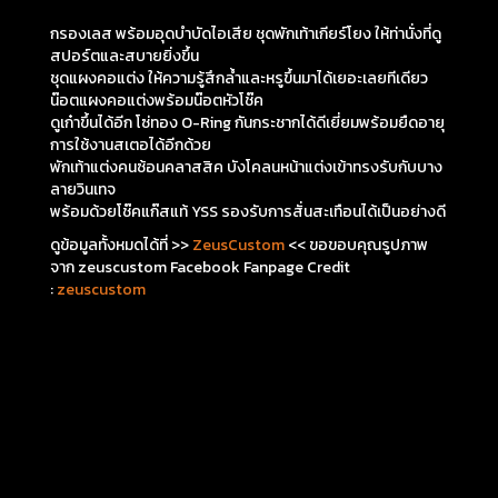
กรองเลส พร้อมอุดบำบัดไอเสีย ชุดพักเท้าเกียร์โยง ให้ท่านั่งที่ดู
สปอร์ตและสบายยิ่งขึ้น
ชุดแผงคอแต่ง ให้ความรู้สึกล้ำและหรูขึ้นมาได้เยอะเลยทีเดียว
น๊อตแผงคอแต่งพร้อมน๊อตหัวโช๊ค
ดูเก๋าขึ้นได้อีก โซ่ทอง O-Ring กันกระชากได้ดีเยี่ยมพร้อมยืดอายุ
การใช้งานสเตอได้อีกด้วย
พักเท้าแต่งคนซ้อนคลาสสิค บังโคลนหน้าแต่งเข้าทรงรับกับบาง
ลายวินเทจ
พร้อมด้วยโช๊คแก๊สแท้ YSS รองรับการสั่นสะเทือนได้เป็นอย่างดี
ดูข้อมูลทั้งหมดได้ที่ >>
ZeusCustom
<< ขอขอบคุณรูปภาพ
จาก zeuscustom Facebook Fanpage Credit
:
zeuscustom