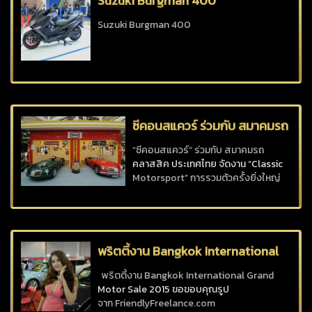
Suzuki Burgman 400
Suzuki Burgman 400
ซีคอนสแควร์ ร่วมกับ สมาคมรถ
คลาสสิค ประเทศไทย จัดงาน
“ซีคอนสแควร์” ร่วมกับ สมาคมรถ
คลาสสิค ประเทศไทย จัดงาน “Classic
Classic Motorsport
Motorsport” การรวมตัวครั้งยิ่งใหญ่
ของรถสปอร์ตสุดคลาสสิก ที่สร้างชื่อ
จนเป็นตำนานบนสนามแข่งขัน พร้อม
รถยนต์ที่หาชมได้ยากและเป็นรถในฝัน
ของใครหลายคนรวมกว่า 30 คัน
ท่ามกลางการบรรยากาศที่เนรมิตให้เป็น
พริตตี้งาน Bangkok International
สนามการแข่งขันรถย
Grand Motor Sale
พริตตี้งาน Bangkok International Grand
Motor Sale 2015 ขอขอบคุณรูป
จาก FriendlyFreelance.com