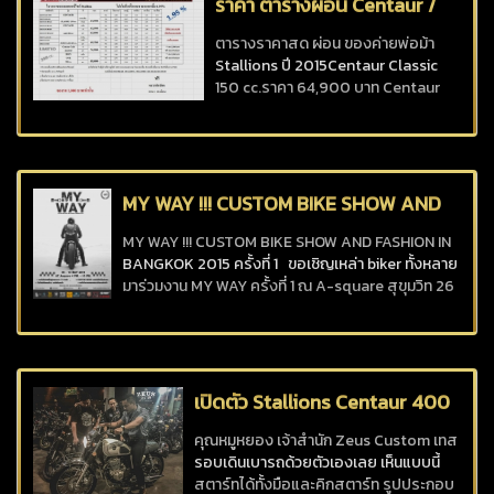
ราคา ตารางผ่อน Centaur /
Iron One ปี 2015
ตารางราคาสด ผ่อน ของค่ายพ่อม้า
Stallions ปี 2015Centaur Classic
150 cc.ราคา 64,900 บาท Centaur
Cafe 150 cc. 62,900 บาท / 63,900
บาท Soio Cafe 125 cc. 49,500 บาท
Ceataur Cafe Limited 76,900 บาท
Iron One 250 cc. 88,000 บาท **
ตารางราคาอาจเปลี่ยนแปลและ ต่างกัน
MY WAY !!! CUSTOM BIKE SHOW AND
ออกไปขึ้นกับแต่
FASHION IN BANGKOK
MY WAY !!! CUSTOM BIKE SHOW AND FASHION IN
BANGKOK 2015 ครั้งที่ 1 ขอเชิญเหล่า biker ทั้งหลาย
มาร่วมงาน MY WAY ครั้งที่ 1 ณ A-square สุขุมวิท 26
งานจะจัดขึ้นวันที่ 9-10 พฤษภาคม 2558 เวลา 4 โมง
จนถึง 4 ทุ่ม พบกับกิจกรรมภายในงาน อาทิเช่น – สินค้า
สำหรับ biker และแฟชั้นผู้ชายมากว
เปิดตัว Stallions Centaur 400
คุณหมูหยอง เจ้าสำนัก Zeus Custom เทส
รอบเดินเบารถด้วยตัวเองเลย เห็นแบบนี้
สตาร์ทได้ทั้งมือและคิกสตาร์ท รูปประกอบ